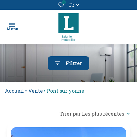
0
Fr
Menu
chercher
Filtrer
un bien
location
Accueil
Vente
Pont sur yonne
vendre
un
bien
Trier par Les plus récentes
alerte
e-