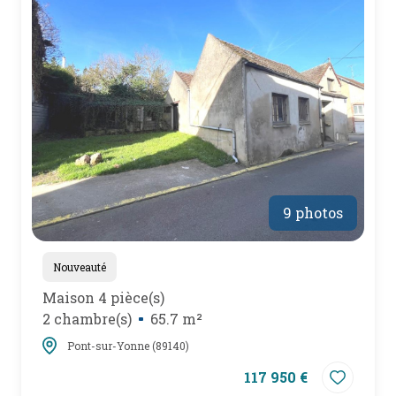
mail
poser
une
question
l'agence
9 photos
Nouveauté
Maison 4 pièce(s)
2 chambre(s)
65.7 m²
Pont-sur-Yonne (89140)
117 950 €