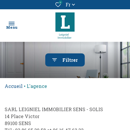
0
Fr
Menu
chercher
Filtrer
un bien
location
Accueil
L'agence
vendre
un
bien
SARL LEIGNIEL IMMOBILIER SENS - SOLIS
14 Place Victor
alerte
89100 SENS
e-