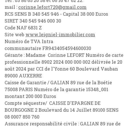
Tél : 03 86 65 20 58 et 06 16 47 62 22.
mail
mail :
corinne.lefort720@gmail.com
RCS SENS B 340 545 946 - Capital 38 000 Euros
poser
SIRET 340 545 946 000 30
une
Code NAF 6831 Z
question
Site web
www.leigniel-immobilier.com
Numéro de TVA Intra
l'agence
communautaire FR9434054594600030
Gérante : Madame Corinne LEFORT Numéro de carte
professionnelle 8902 2024 000 000 002 délivrée le 20
août 2024 par CCI de l'Yonne 60 Boulevard Vauban
89000 AUXERRE
Caisse de Garantie / GALIAN 89 rue de la Boétie
75008 PARIS Numéro de la garantie 15348_001
montant 200 000 Euros
Compte séquestre/ CAISSE D'EPARGNE DE
BOURGOGNE 2 Boulevard du 14 Juillet 89100 SENS
08 0007 850 760
Assurance responsabilité civile : GALIAN 89 rue de