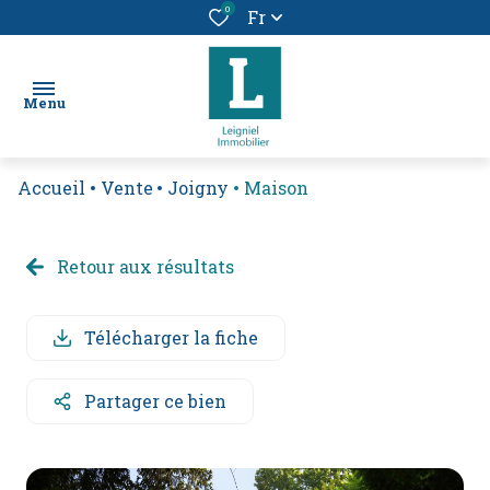
0
Fr
Menu
Accueil
Vente
Joigny
Maison
chercher
un bien
Retour aux résultats
location
vendre
Télécharger la fiche
un
bien
Partager ce bien
alerte
e-