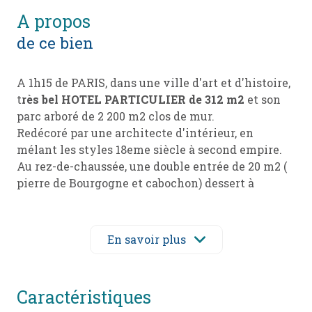
a propos
de ce bien
A 1h15 de PARIS, dans une ville d'art et d'histoire,
t
rès bel HOTEL PARTICULIER de 312 m2
et son
parc arboré de 2 200 m2 clos de mur.
Redécoré par une architecte d'intérieur, en
mélant les styles 18eme siècle à second empire.
Au rez-de-chaussée, une double entrée de 20 m2 (
pierre de Bourgogne et cabochon) dessert à
gauche une grande salle à manger (parquet à
bâton rompu, cheminée).
Sur l'aile droite, un petit boudoir ouvre sur un
En savoir plus
salon avec parquet chêne, cheminée, boiseries et
moulures. WC avec lave -mains.
Depuis l'entrée, on accède ensuite à une spacieuse
caractéristiques
suite parentale et à la cuisine, aménagée et