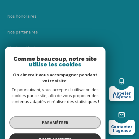
Nos honoraires
Nos partenaires
Mentions légales
Comme beaucoup, notre site
utilise les cookies
Admin
On aimerait vous accompagner pendant
Politique RGPD
votre visite.
En poursuivant, vous acceptez l'utilisation des
Appeler
cookies par ce site, afin de vous proposer des
Cookies
l'agence
contenus adaptés et réaliser des statistiques !
© 2026 | Tous droits réservés
PARAMÉTRER
Contacter
l'agence
Réalisé par