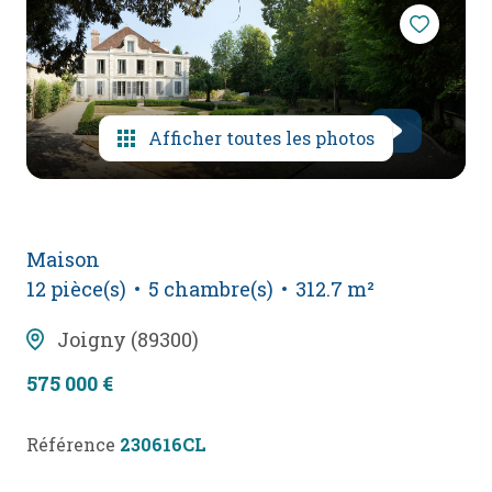
mail
poser
une
question
Afficher toutes les photos
l'agence
Maison
12 pièce(s)
5 chambre(s)
312.7 m²
Joigny (89300)
575 000 €
Référence
230616CL