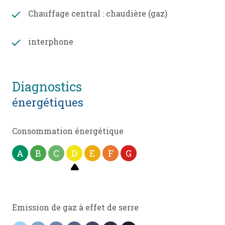
www.georisques.gouv.fr
Chauffage central : chaudière (gaz)
Les informations sur les risques auxquels ce bien
interphone
est exposé sont disponibles sur le site
Géorisques
diagnostics
énergétiques
Consommation énergétique
A
B
C
D
E
F
G
Emission de gaz à effet de serre