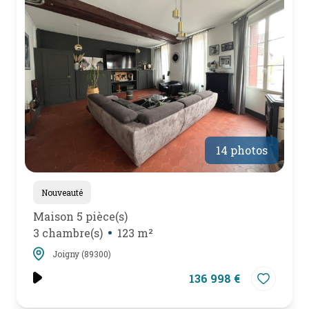
mail
poser
une
question
l'agence
14 photos
Nouveauté
Maison 5 pièce(s)
3 chambre(s)
123 m²
Joigny (89300)
136 998 €