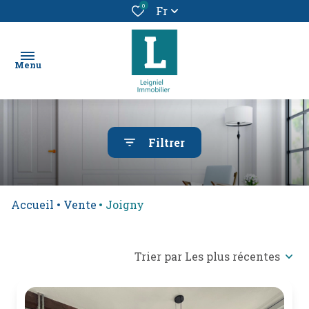
0
Fr
Menu
chercher
Filtrer
un bien
location
Accueil
Vente
Joigny
vendre
un
bien
Trier par Les plus récentes
alerte
e-