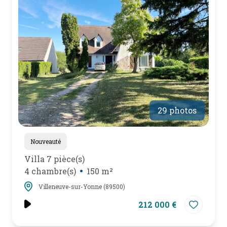
mail
poser
une
question
l'agence
29 photos
Nouveauté
Villa 7 pièce(s)
4 chambre(s)
150 m²
Villeneuve-sur-Yonne (89500)
212 000 €