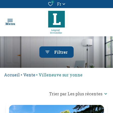
0
Fr
Menu
chercher
Filtrer
un bien
location
Accueil
Vente
Villeneuve sur yonne
vendre
un
bien
Trier par Les plus récentes
alerte
e-