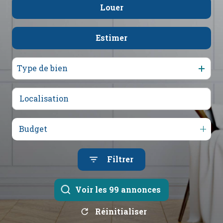
mail
Louer
De l'ancien
De l'immo pro
poser
Estimer
à l'année
une
question
De l'immo pro
Type de bien
l'agence
Budget
Filtrer
Voir les
99
annonces
Réinitialiser