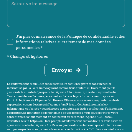
J'ai pris connaissance de la Politique de confidentialité et des
informations relatives au traitement de mes données
personnelles *
* Champs obligatoires
Envoyer
Les informations recueillies sur ce formulaire sont enregistrées dans un fichier
informatisé par La Boite Immo agissant comme Sous-traitant du traitement pour la
gestion de la clientèle/prospects de l'Agence / du Réseau qui reste Responsable du
Traitement de vos Données personnelles. La base légale du traitement repose sur
l'intérêt légitime de l'Agence / du Réseau. Elles sont conservées jusqu'à demande de
suppression et sont destinées à l'Agence / au Réseau. Conformément à la loi «
informatique et libertés », vous disposez des droits d’accès, de rectification, d’effacement,
d’opposition, de limitation et de portabilité de vos données. Vous pouvez retirer votre
consentement à tout moment en contactant directement l’Agence / Le Réseau.
Consultez le site
https://cnil.fr/fr
pour plus d’informations sur vos droits. Si vous estimez,
après avoir contacté l'Agence / le Réseau, que vos droits « Informatique et Libertés » ne
sont pas respectés, vous pouvez adresser une réclamation à la CNIL. Nous vous informons