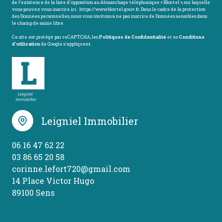
de l’existence de la liste d'opposition au démarchage téléphonique « Bloctel », sur laquelle
vous pouvez vous inscrire ici :
https://www.bloctel.gouv.fr
. Dans le cadre de la protection
des Données personnelles, nous vous invitons à ne pas inscrire de Données sensibles dans
le champ de saisie libre.
Ce site est protégé par reCAPTCHA, les
Politiques de Confidentialité
et es
Conditions
d'utilisation
de Google s'appliquent.
Leigniel Immobilier
06 16 47 62 22
03 86 65 20 58
corinne.lefort720@gmail.com
14 Place Victor Hugo
89100 Sens