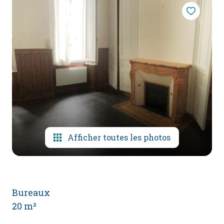
mail
poser
une
question
l'agence
Afficher toutes les photos
Bureaux
20 m²