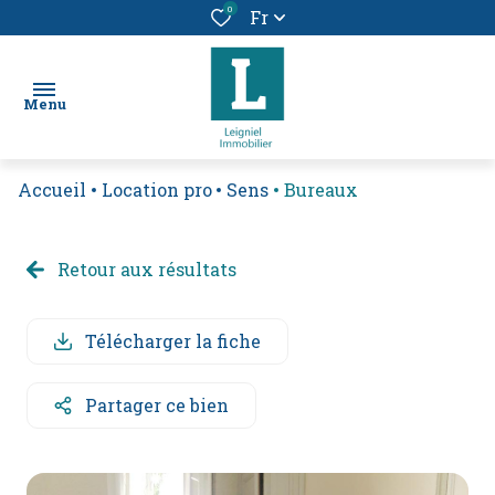
0
Fr
Menu
Accueil
Location pro
Sens
Bureaux
chercher
un bien
Retour aux résultats
location
vendre
Télécharger la fiche
un
bien
Partager ce bien
alerte
e-