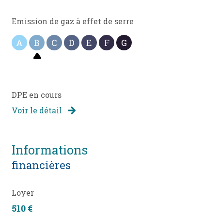
Emission de gaz à effet de serre
A
B
C
D
E
F
G
DPE en cours
Voir le détail
informations
financières
Loyer
510 €