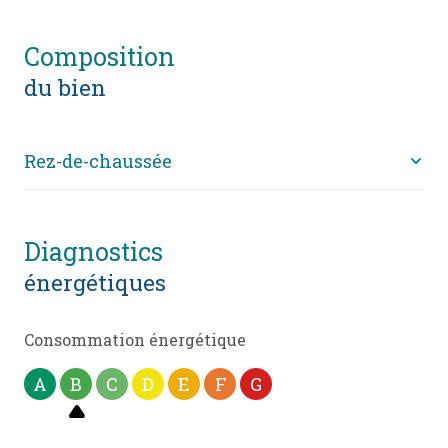
composition
du bien
Rez-de-chaussée
bureau
40 m²
diagnostics
énergétiques
Consommation énergétique
A
B
C
D
E
F
G