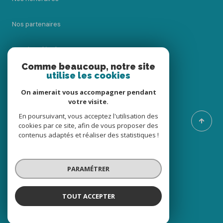
Nos partenaires
Mentions légales
Comme beaucoup, notre site
utilise les cookies
Admin
On aimerait vous accompagner pendant
Politique RGPD
votre visite.
En poursuivant, vous acceptez l'utilisation des
cookies par ce site, afin de vous proposer des
Cookies
contenus adaptés et réaliser des statistiques !
© 2026 | Tous droits réservés
PARAMÉTRER
Réalisé par
TOUT ACCEPTER