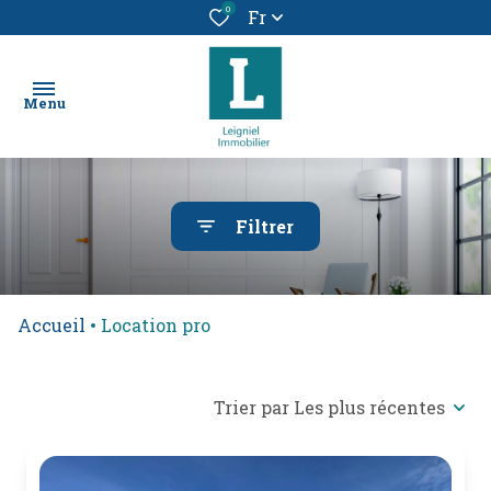
0
Fr
Menu
chercher
Filtrer
un bien
location
Accueil
Location pro
vendre
un
bien
Trier par Les plus récentes
alerte
e-