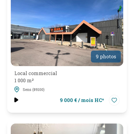
mail
poser
une
question
l'agence
9 photos
Local commercial
1 000 m²
Sens (89100)
9 000 € / mois HC*