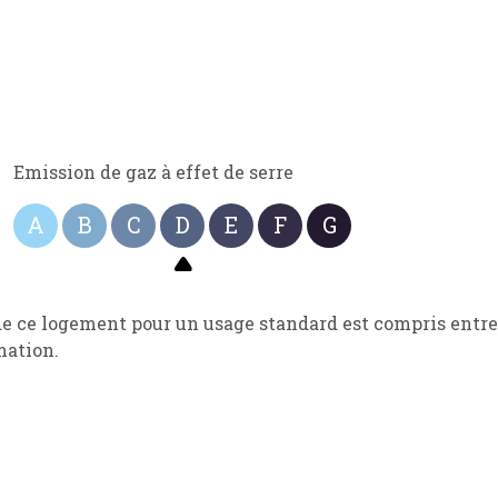
Emission de gaz à effet de serre
A
B
C
D
E
F
G
ce logement pour un usage standard est compris entre 2 
mation.