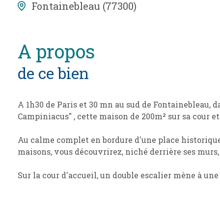
Fontainebleau (77300)
a propos
de ce bien
A 1h30 de Paris et 30 mn au sud de Fontainebleau, da
Campiniacus" , cette maison de 200m² sur sa cour et
Au calme complet en bordure d'une place historique
maisons, vous découvrirez, niché derrière ses murs,
Sur la cour d'accueil, un double escalier mène à un
m²avec vue intemporelle, vaste salon bibliothèque
au sol (accès à la cave voûtée dissimulée par des boi
marbre rouge, aménagements et équipements de gr