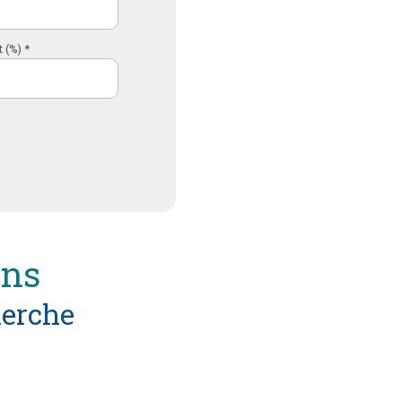
 (%) *
ens
herche