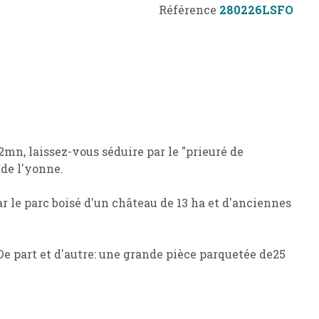
Référence
280226LSFO
2mn, laissez-vous séduire par le "prieuré de
 de l'yonne.
 le parc boisé d'un château de 13 ha et d'anciennes
De part et d'autre: une grande pièce parquetée de25
ec un superbe revêtement de pierre de Bourgogne
3 m² prolongée par une véranda. Plan de travail en