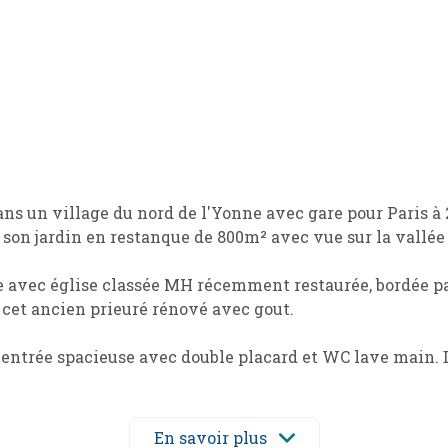
ns un village du nord de l'Yonne avec gare pour Paris à 
 son jardin en restanque de 800m² avec vue sur la vallée
 avec église classée MH récemment restaurée, bordée par
 cet ancien prieuré rénové avec gout.
e entrée spacieuse avec double placard et WC lave main. 
 de 34 m²avec parquet chêne, salle à manger de 40 m²av
series). A la suite, très agréable cuisine dinatoire de 2
andes marques, volume et lumière remarquable.
En savoir plus