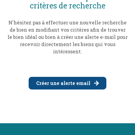
mail
critères de recherche
poser
N'hésitez pas à effectuer une nouvelle recherche
une
de bien en modifiant vos critères afin de trouver
question
le bien idéal ou bien à créer une alerte e-mail pour
recevoir directement les biens qui vous
l'agence
intéressent.
Créer une alerte email