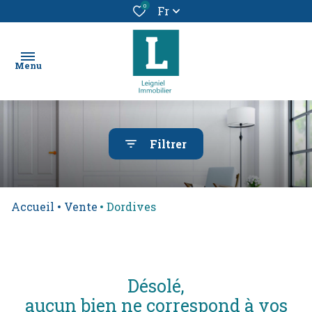
0
Fr
Menu
chercher
Filtrer
un bien
location
Accueil
Vente
Dordives
vendre
un
bien
alerte
désolé,
e-
aucun bien ne correspond à vos