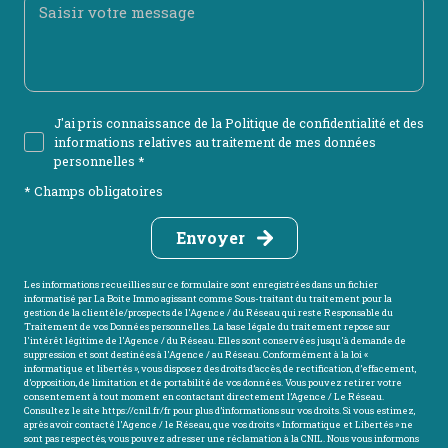
J'ai pris connaissance de la Politique de confidentialité et des
informations relatives au traitement de mes données
personnelles *
* Champs obligatoires
Envoyer
Les informations recueillies sur ce formulaire sont enregistrées dans un fichier
informatisé par La Boite Immo agissant comme Sous-traitant du traitement pour la
gestion de la clientèle/prospects de l'Agence / du Réseau qui reste Responsable du
Traitement de vos Données personnelles. La base légale du traitement repose sur
l'intérêt légitime de l'Agence / du Réseau. Elles sont conservées jusqu'à demande de
suppression et sont destinées à l'Agence / au Réseau. Conformément à la loi «
informatique et libertés », vous disposez des droits d’accès, de rectification, d’effacement,
d’opposition, de limitation et de portabilité de vos données. Vous pouvez retirer votre
consentement à tout moment en contactant directement l’Agence / Le Réseau.
Consultez le site
https://cnil.fr/fr
pour plus d’informations sur vos droits. Si vous estimez,
après avoir contacté l'Agence / le Réseau, que vos droits « Informatique et Libertés » ne
sont pas respectés, vous pouvez adresser une réclamation à la CNIL. Nous vous informons