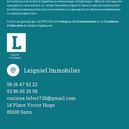
de l’existence de la liste d'opposition au démarchage téléphonique « Bloctel », sur laquelle
vous pouvez vous inscrire ici :
https://www.bloctel.gouv.fr
. Dans le cadre de la protection
des Données personnelles, nous vous invitons à ne pas inscrire de Données sensibles dans
le champ de saisie libre.
Ce site est protégé par reCAPTCHA, les
Politiques de Confidentialité
et es
Conditions
d'utilisation
de Google s'appliquent.
Leigniel Immobilier
06 16 47 62 22
03 86 65 20 58
corinne.lefort720@gmail.com
14 Place Victor Hugo
89100 Sens