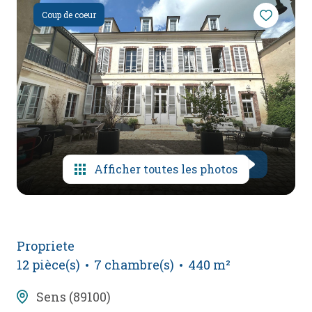
mail
Coup de coeur
poser
une
question
l'agence
Afficher toutes les photos
Propriete
12 pièce(s)
7 chambre(s)
440 m²
Sens (89100)