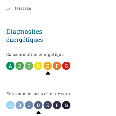
terrasse
diagnostics
énergétiques
Consommation énergétique
A
B
C
D
E
F
G
Emission de gaz à effet de serre
A
B
C
D
E
F
G