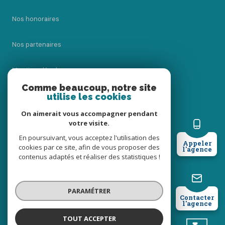
Nos honoraires
Nos partenaires
Mentions légales
Comme beaucoup, notre site
utilise les cookies
Admin
On aimerait vous accompagner pendant
Politique RGPD
votre visite.
En poursuivant, vous acceptez l'utilisation des
Appeler
cookies par ce site, afin de vous proposer des
Cookies
l'agence
contenus adaptés et réaliser des statistiques !
© 2026 | Tous droits réservés
PARAMÉTRER
Contacter
l'agence
Réalisé par
TOUT ACCEPTER