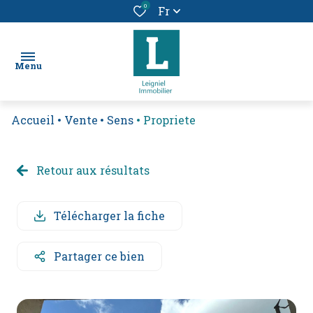
0
Fr
Menu
Accueil
Vente
Sens
Propriete
chercher
un bien
Retour aux résultats
location
vendre
Télécharger la fiche
un
bien
Partager ce bien
alerte
e-