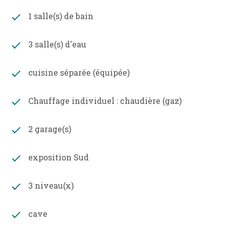
Pour finir, côté rue, des bureaux (ou appartements)
1 salle(s) de bain
indépendants d'une superficie de 70m2 (revenus
locatifs possibles), sont situés au-dessus de deux
garages avec portes automatisées.
3 salle(s) d'eau
Totalement à l'abri des regards, au calme, avec
double exposition, à deux pas des commerces et
cuisine séparée (équipée)
offrant une magnifique vue sur le patrimoine de
la ville, ce très bel hotel particulier ne pourra que
Chauffage individuel : chaudière (gaz)
vous séduire.
Les informations sur les risques auxquels ce bien
est exposé sont consultables sur le site georisques
2 garage(s)
: www.georisques.gouv.fr
exposition Sud
3 niveau(x)
cave