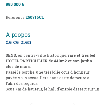
995 000 €
Référence
250716CL
a propos
de ce bien
SENS,
en centre-ville historique,
rare et très bel
HOTEL PARTICULIER de 440m2 et son jardin
clos de murs.
Passé le porche, une très jolie cour d'honneur
pavée vous accueillera dans cette demeure à
l'abri des regards.
Sous 7m de hauteur, le hall d'entrée dessert sur un
salon de 45m2 avec sa cheminée insert ouvrant
sur le jardin, une salle à manger de 28m2 et son