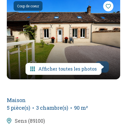
mail
Coup de coeur
poser
une
question
l'agence
Afficher toutes les photos
Maison
5 pièce(s)
3 chambre(s)
90 m²
Sens (89100)