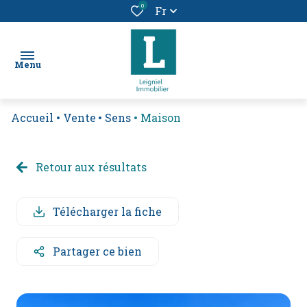
0
Fr
Menu
Accueil
Vente
Sens
Maison
chercher
un bien
Retour aux résultats
location
vendre
Télécharger la fiche
un
bien
Partager ce bien
alerte
e-