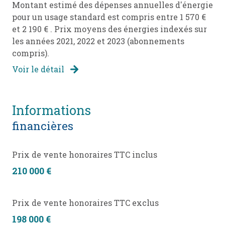
organiser une visite !
Montant estimé des dépenses annuelles d'énergie
pour un usage standard est compris entre 1 570 €
Les informations sur les risques auxquels ce bien
et 2 190 € . Prix moyens des énergies indexés sur
est exposé sont disponibles sur le site géorisques :
les années 2021, 2022 et 2023 (abonnements
www.georisques.gouv.fr
compris).
Voir le détail
informations
financières
Prix de vente honoraires TTC inclus
210 000 €
Prix de vente honoraires TTC exclus
198 000 €