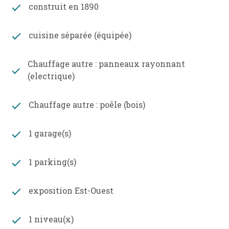
Bourgs tous commerces à 15 mn avec Gare pour
construit en 1890
Paris, et petite superette à 4mn dans le village de
Dixmont.
cuisine séparée (équipée)
BEAUCOUP DE CHARME!!! Idéal en résidence
Chauffage autre : panneaux rayonnant
principale ou en secondaire avec peu d'entretien.
(electrique)
Plus de photos sur notre site. CONTACTER
LAURENT SINEAU (idealement par mail suite à
un probleme telephonique)
Chauffage autre : poêle (bois)
Les informations sur les risques auxquels ce bien
1 garage(s)
est exposé sont disponibles sur le site Géorisques :
www.georisques.gouv.fr
1 parking(s)
exposition Est-Ouest
1 niveau(x)