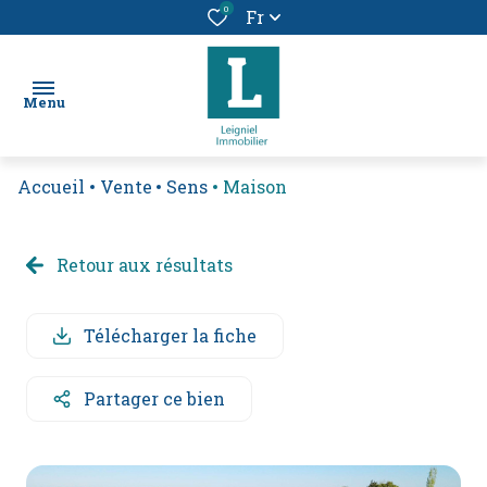
0
Fr
Menu
Accueil
Vente
Sens
Maison
chercher
un bien
Retour aux résultats
location
vendre
Télécharger la fiche
un
bien
Partager ce bien
alerte
e-