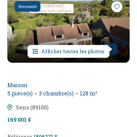
mail
Nouveauté
poser
une
question
l'agence
Afficher toutes les photos
Maison
5 pièce(s)
3 chambre(s)
128 m²
Sens (89100)
169 001 €
Référence
180627LS