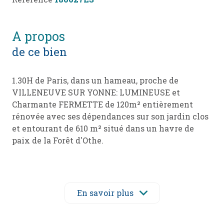
a propos
de ce bien
1.30H de Paris, dans un hameau, proche de
VILLENEUVE SUR YONNE: LUMINEUSE et
Charmante FERMETTE de 120m² entièrement
rénovée avec ses dépendances sur son jardin clos
et entourant de 610 m² situé dans un havre de
paix de la Forêt d'Othe.
Située en bordure de hameau en position
dominante, cette ravissante fermette est au
calme complet, à deux pas de la Forêt d'OTHE.Au
En savoir plus
rez-de-chaussée, vous trouverez un vaste salon
séjour lumineux de 42 m² avec de belles poutres