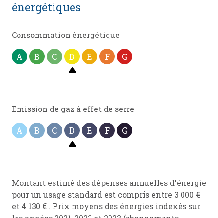
énergétiques
Consommation énergétique
A
B
C
D
E
F
G
Emission de gaz à effet de serre
A
B
C
D
E
F
G
Montant estimé des dépenses annuelles d'énergie
pour un usage standard est compris entre 3 000 €
et 4 130 € . Prix moyens des énergies indexés sur
les années 2021, 2022 et 2023 (abonnements