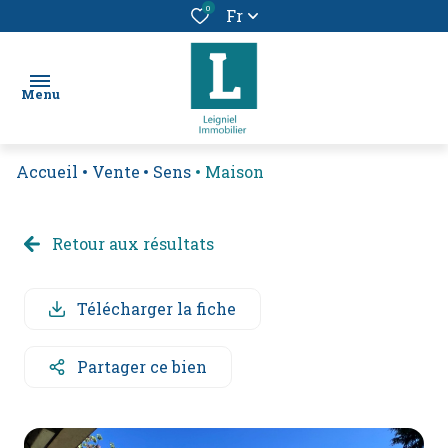
0
Fr
Menu
Accueil
Vente
Sens
Maison
chercher
un bien
Retour aux résultats
location
vendre
Télécharger la fiche
un
bien
Partager ce bien
alerte
e-