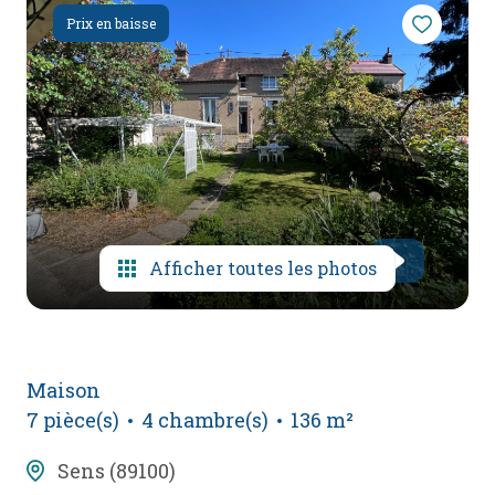
mail
Prix en baisse
poser
une
question
l'agence
Afficher toutes les photos
Maison
7 pièce(s)
4 chambre(s)
136 m²
Sens (89100)