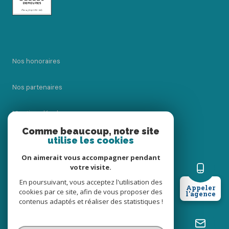
Nos honoraires
Nos partenaires
Mentions légales
Comme beaucoup, notre site
Admin
utilise les cookies
On aimerait vous accompagner pendant
Politique RGPD
votre visite.
En poursuivant, vous acceptez l'utilisation des
Appeler
Cookies
cookies par ce site, afin de vous proposer des
l'agence
contenus adaptés et réaliser des statistiques !
© 2026 | Tous droits réservés