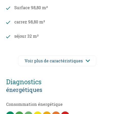
Surface 98,80 m²
carrez 98,80 m²
séjour 32 m²
3 chambre(s)
Voir plus de caractéristiques
1 salle(s) d'eau
construit en 1970
diagnostics
énergétiques
cuisine séparée (équipée)
Consommation énergétique
Chauffage collectif : radiateur (gaz de
ville)