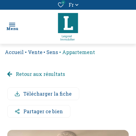
0
Fr
Menu
Accueil
Vente
Sens
Appartement
chercher
un bien
Retour aux résultats
location
vendre
Télécharger la fiche
un
bien
Partager ce bien
alerte
e-