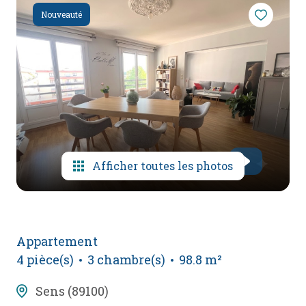
mail
Nouveauté
poser
une
question
l'agence
Afficher toutes les photos
Appartement
4 pièce(s)
3 chambre(s)
98.8 m²
Sens (89100)