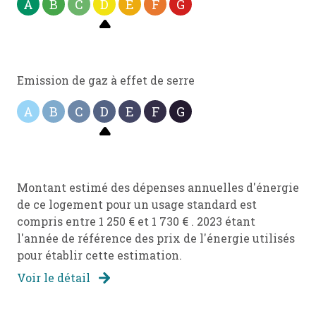
A
B
C
D
E
F
G
1 garage(s)
exposition Est-Ouest
Emission de gaz à effet de serre
A
B
C
D
E
F
G
4 niveau(x)
4 étage(s)
Montant estimé des dépenses annuelles d'énergie
ascenseur
de ce logement pour un usage standard est
compris entre 1 250 € et 1 730 € . 2023 étant
cave
l'année de référence des prix de l'énergie utilisés
pour établir cette estimation.
balcon
Voir le détail
interphone