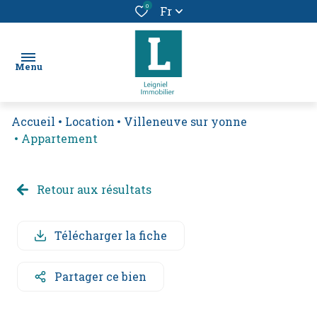
0
Fr
Menu
Accueil
Location
Villeneuve sur yonne
chercher
Appartement
un bien
location
Retour aux résultats
vendre
un
Télécharger la fiche
bien
Partager ce bien
alerte
e-