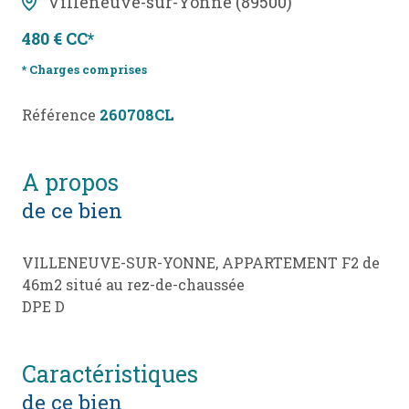
Villeneuve-sur-Yonne (89500)
480 € CC*
* Charges comprises
Référence
260708CL
a propos
de ce bien
VILLENEUVE-SUR-YONNE, APPARTEMENT F2 de
46m2 situé au rez-de-chaussée
DPE D
caractéristiques
de ce bien