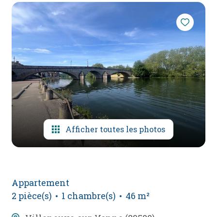
mail
poser
une
question
l'agence
Afficher toutes les photos
Appartement
2 pièce(s)
1 chambre(s)
46 m²