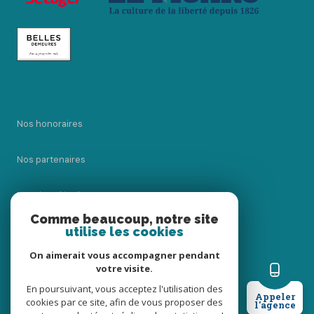
Nos honoraires
Nos partenaires
Mentions légales
Comme beaucoup, notre site
utilise les cookies
Admin
On aimerait vous accompagner pendant
Politique RGPD
votre visite.
En poursuivant, vous acceptez l'utilisation des
Appeler
cookies par ce site, afin de vous proposer des
Cookies
l'agence