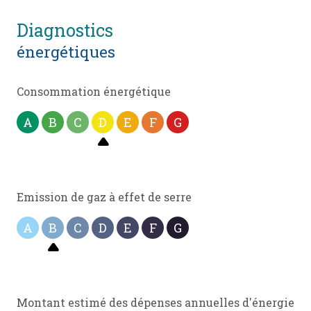
diagnostics
énergétiques
Consommation énergétique
A
B
C
D
E
F
G
Emission de gaz à effet de serre
A
B
C
D
E
F
G
Montant estimé des dépenses annuelles d'énergie