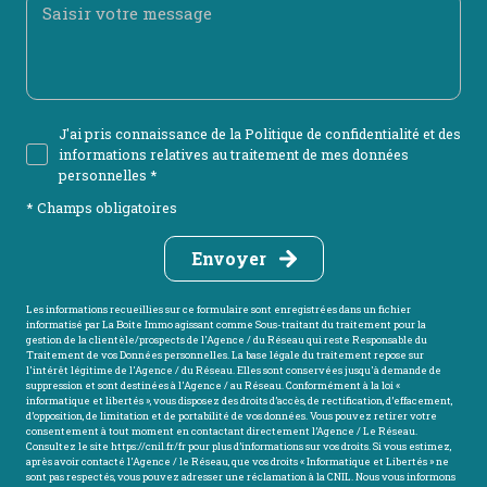
J'ai pris connaissance de la Politique de confidentialité et des
informations relatives au traitement de mes données
personnelles *
* Champs obligatoires
Envoyer
Les informations recueillies sur ce formulaire sont enregistrées dans un fichier
informatisé par La Boite Immo agissant comme Sous-traitant du traitement pour la
gestion de la clientèle/prospects de l'Agence / du Réseau qui reste Responsable du
Traitement de vos Données personnelles. La base légale du traitement repose sur
l'intérêt légitime de l'Agence / du Réseau. Elles sont conservées jusqu'à demande de
suppression et sont destinées à l'Agence / au Réseau. Conformément à la loi «
informatique et libertés », vous disposez des droits d’accès, de rectification, d’effacement,
d’opposition, de limitation et de portabilité de vos données. Vous pouvez retirer votre
consentement à tout moment en contactant directement l’Agence / Le Réseau.
Consultez le site
https://cnil.fr/fr
pour plus d’informations sur vos droits. Si vous estimez,
après avoir contacté l'Agence / le Réseau, que vos droits « Informatique et Libertés » ne
sont pas respectés, vous pouvez adresser une réclamation à la CNIL. Nous vous informons