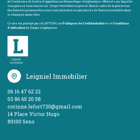
de l’existence de la liste d'opposition au démarchage téléphonique « Bloctel », sur laquelle
vous pouvez vous inscrire ici :
https://www.bloctel.gouv.fr
. Dans le cadre de la protection
des Données personnelles, nous vous invitons à ne pas inscrire de Données sensibles dans
le champ de saisie libre.
Ce site est protégé par reCAPTCHA, les
Politiques de Confidentialité
et es
Conditions
d'utilisation
de Google s'appliquent.
Leigniel Immobilier
06 16 47 62 22
03 86 65 20 58
corinne.lefort720@gmail.com
14 Place Victor Hugo
89100 Sens